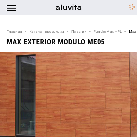
aluvita
Главная
Каталог продукции
Пластик
FunderMax HPL
Max
MAX EXTERIOR MODULO ME05